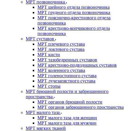
МРТ позвоночника
МРТ шейного отдела позвоночника
МРТ грудного отдела позвоночника
МРТ пояснично-крестцового отдела
позвоночника
МРТ крестцово-копчикового отдела
позвоночника
МРТ суставов
МРТ плечевого сустава
МРТ локтевого сустава
МРТ кисти
МРТ тазобедренных суставов
МРТ крестцово-подвздошных суставов
МРТ коленного сустава
МРТ голеностопного сустава
МРТ лучезапястного сустава
МРТ стопы
МРТ брюшной полости и забрюшинного
пространства
МРТ органов брюшной полости
МРТ органов забрюшинного пространства
МРТ малого таза
МРТ малого таза для женщин
МРТ малого таза для мужчин
МРТ мягких тканей