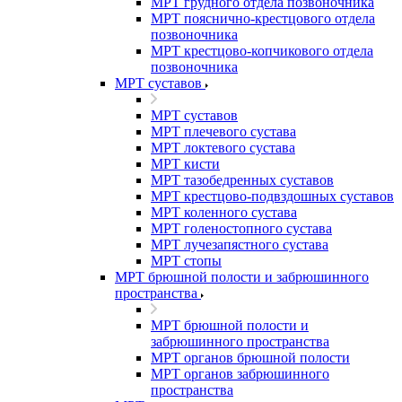
МРТ грудного отдела позвоночника
МРТ пояснично-крестцового отдела
позвоночника
МРТ крестцово-копчикового отдела
позвоночника
МРТ суставов
МРТ суставов
МРТ плечевого сустава
МРТ локтевого сустава
МРТ кисти
МРТ тазобедренных суставов
МРТ крестцово-подвздошных суставов
МРТ коленного сустава
МРТ голеностопного сустава
МРТ лучезапястного сустава
МРТ стопы
МРТ брюшной полости и забрюшинного
пространства
МРТ брюшной полости и
забрюшинного пространства
МРТ органов брюшной полости
МРТ органов забрюшинного
пространства