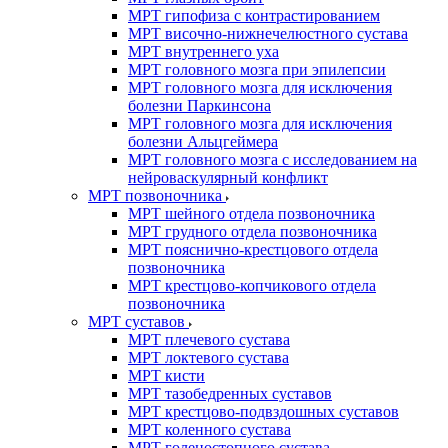
МРТ гипофиза с контрастированием
МРТ височно-нижнечелюстного сустава
МРТ внутреннего уха
МРТ головного мозга при эпилепсии
МРТ головного мозга для исключения
болезни Паркинсона
МРТ головного мозга для исключения
болезни Альцгеймера
МРТ головного мозга с исследованием на
нейроваскулярный конфликт
МРТ позвоночника
МРТ шейного отдела позвоночника
МРТ грудного отдела позвоночника
МРТ пояснично-крестцового отдела
позвоночника
МРТ крестцово-копчикового отдела
позвоночника
МРТ суставов
МРТ плечевого сустава
МРТ локтевого сустава
МРТ кисти
МРТ тазобедренных суставов
МРТ крестцово-подвздошных суставов
МРТ коленного сустава
МРТ голеностопного сустава