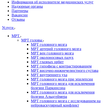
Информация об исполнителе медицинских услуг
Надзорные органы
Партнеры
Вакансии
Отзывы
Услуги
МРТ
МРТ головы
МРТ головного мозга
МРТ артерий головного мозга
МРТ вен головного мозга
МРТ околоносовых пазух
МРТ глазных орбит
МРТ гипофиза с контрастированием
МРТ височно-нижнечелюстного сустава
МРТ внутреннего уха
МРТ головного мозга при эпилепсии
МРТ головного мозга для исключения
болезни Паркинсона
МРТ головного мозга для исключения
болезни Альцгеймера
МРТ головного мозга с исследованием на
нейроваскулярный конфликт