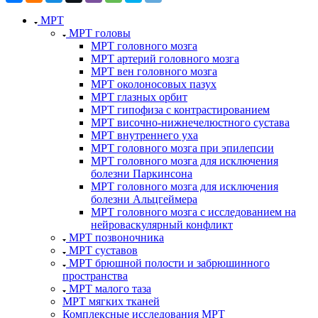
МРТ
МРТ головы
МРТ головного мозга
МРТ артерий головного мозга
МРТ вен головного мозга
МРТ околоносовых пазух
МРТ глазных орбит
МРТ гипофиза с контрастированием
МРТ височно-нижнечелюстного сустава
МРТ внутреннего уха
МРТ головного мозга при эпилепсии
МРТ головного мозга для исключения
болезни Паркинсона
МРТ головного мозга для исключения
болезни Альцгеймера
МРТ головного мозга с исследованием на
нейроваскулярный конфликт
МРТ позвоночника
МРТ суставов
МРТ брюшной полости и забрюшинного
пространства
МРТ малого таза
МРТ мягких тканей
Комплексные исследования МРТ