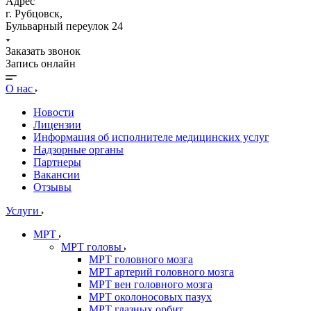
Адрес
г. Рубцовск,
Бульварный переулок 24
Заказать звонок
Запись онлайн
О нас
Новости
Лицензии
Информация об исполнителе медицинских услуг
Надзорные органы
Партнеры
Вакансии
Отзывы
Услуги
МРТ
МРТ головы
МРТ головного мозга
МРТ артерий головного мозга
МРТ вен головного мозга
МРТ околоносовых пазух
МРТ глазных орбит