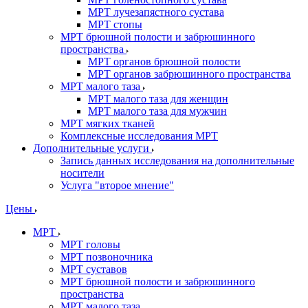
МРТ лучезапястного сустава
МРТ стопы
МРТ брюшной полости и забрюшинного
пространства
МРТ органов брюшной полости
МРТ органов забрюшинного пространства
МРТ малого таза
МРТ малого таза для женщин
МРТ малого таза для мужчин
МРТ мягких тканей
Комплексные исследования МРТ
Дополнительные услуги
Запись данных исследования на дополнительные
носители
Услуга "второе мнение"
Цены
МРТ
МРТ головы
МРТ позвоночника
МРТ суставов
МРТ брюшной полости и забрюшинного
пространства
МРТ малого таза