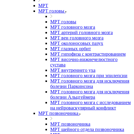
МРТ
МРТ головы
МРТ головы
МРТ головного мозга
МРТ артерий головного мозга
МРТ вен головного мозга
МРТ околоносовых пазух
МРТ глазных орбит
МРТ гипофиза с контрастированием
МРТ височно-нижнечелюстного
сустава
МРТ внутреннего уха
МРТ головного мозга при эпилепсии
МРТ головного мозга для исключения
болезни Паркинсона
МРТ головного мозга для исключения
болезни Альцгеймера
МРТ головного мозга с исследованием
на нейроваскулярный конфликт
МРТ позвоночника
МРТ позвоночника
МРТ шейного отдела позвоночника