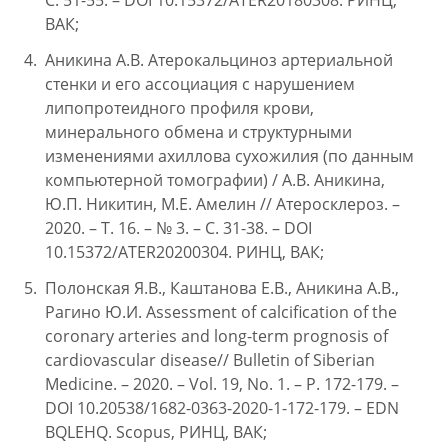
С. 51-55. – DOI 10.15372/ATER20180308. РИНЦ,
ВАК;
Аникина А.В. Атерокальциноз артериальной
стенки и его ассоциация с нарушением
липопротеидного профиля крови,
минерального обмена и структурными
изменениями ахиллова сухожилия (по данным
компьютерной томографии) / А.В. Аникина,
Ю.П. Никитин, М.Е. Амелин // Атеросклероз. –
2020. – Т. 16. – № 3. – С. 31-38. – DOI
10.15372/ATER20200304. РИНЦ, ВАК;
Полонская Я.В., Каштанова Е.В., Аникина А.В.,
Рагино Ю.И. Assessment of calcification of the
coronary arteries and long-term prognosis of
cardiovascular disease// Bulletin of Siberian
Medicine. – 2020. – Vol. 19, No. 1. – P. 172-179. –
DOI 10.20538/1682-0363-2020-1-172-179. – EDN
BQLEHQ. Scopus, РИНЦ, ВАК;