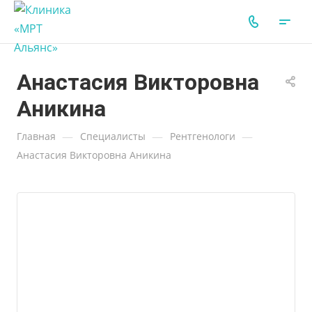
Анастасия Викторовна
Аникина
—
—
—
Главная
Специалисты
Рентгенологи
Анастасия Викторовна Аникина